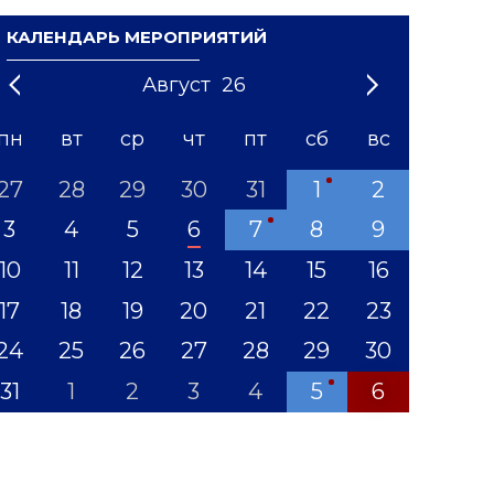
КАЛЕНДАРЬ МЕРОПРИЯТИЙ
Август
26
21
1
'22
2
'23
3
4
'24
5
'25
6
'26
7
'27
8
'28
9
'29
10
'30
11
'31
12
пн
вт
ср
чт
пт
сб
вс
27
28
29
30
31
1
2
3
4
5
6
7
8
9
10
11
12
13
14
15
16
17
18
19
20
21
22
23
24
25
26
27
28
29
30
31
1
2
3
4
5
6