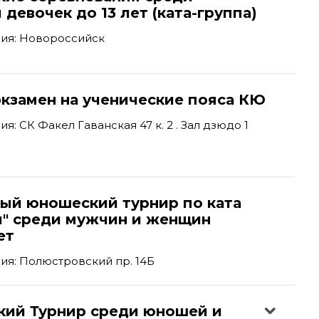
 девочек до 13 лет (ката-группа)
ия: Новороссийск
экзамен на ученические пояса КЮ
: СК Факел Гаванская 47 к. 2 . Зал дзюдо 1
ый юношеский турнир по ката
и" среди мужчин и женщин
ет
я: Полюстровский пр. 14Б
кий Турнир среди юношей и