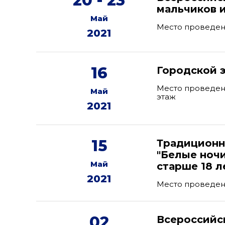
20 - 23
мальчиков и
Май
Место проведен
2021
16
Городской 
Место проведения
Май
этаж
2021
15
Традиционн
"Белые ноч
Май
старше 18 л
2021
Место проведени
02
Всероссийс