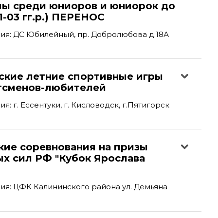
пы среди юниоров и юниорок до
1-03 гг.р.) ПЕРЕНОС
ия: ДС Юбилейный, пр. Добролюбова д.18А
йские летние спортивные игры
тсменов-любителей
: г. Ессентуки, г. Кисловодск, г.Пятигорск
кие соревнования на призы
х сил РФ "Кубок Ярослава
я: ЦФК Калининского района ул. Демьяна