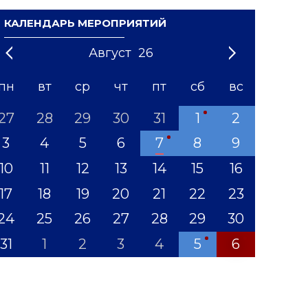
КАЛЕНДАРЬ МЕРОПРИЯТИЙ
Август
26
21
1
'22
2
'23
3
4
'24
5
'25
6
'26
7
'27
8
'28
9
'29
10
'30
11
'31
12
пн
вт
ср
чт
пт
сб
вс
27
28
29
30
31
1
2
3
4
5
6
7
8
9
10
11
12
13
14
15
16
17
18
19
20
21
22
23
24
25
26
27
28
29
30
31
1
2
3
4
5
6