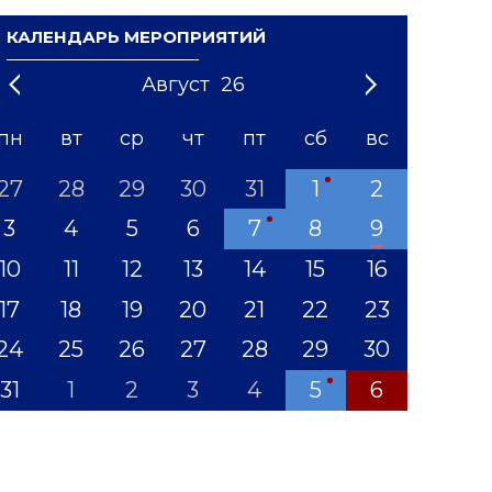
КАЛЕНДАРЬ МЕРОПРИЯТИЙ
Август
26
21
1
'22
2
'23
3
4
'24
5
'25
6
'26
7
'27
8
'28
9
'29
10
'30
11
'31
12
пн
вт
ср
чт
пт
сб
вс
27
28
29
30
31
1
2
3
4
5
6
7
8
9
10
11
12
13
14
15
16
17
18
19
20
21
22
23
24
25
26
27
28
29
30
31
1
2
3
4
5
6