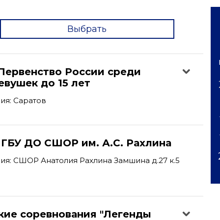
Выбрать
'
Первенство России среди
вушек до 15 лет
ия: Саратов
 ГБУ ДО СШОР им. А.С. Рахлина
я: СШОР Анатолия Рахлина Замшина д.27 к.5
кие соревнования "Легенды