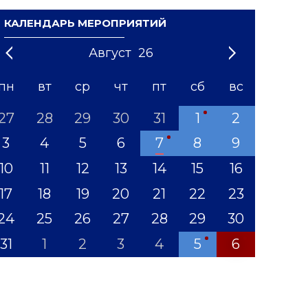
КАЛЕНДАРЬ МЕРОПРИЯТИЙ
Август
26
21
1
'22
2
'23
3
4
'24
5
'25
6
'26
7
'27
8
'28
9
'29
10
'30
11
'31
12
пн
вт
ср
чт
пт
сб
вс
27
28
29
30
31
1
2
3
4
5
6
7
8
9
10
11
12
13
14
15
16
17
18
19
20
21
22
23
24
25
26
27
28
29
30
31
1
2
3
4
5
6