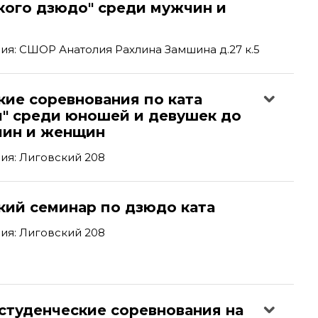
кого дзюдо" среди мужчин и
я: СШОР Анатолия Рахлина Замшина д.27 к.5
кие соревнования по ката
и" среди юношей и девушек до
чин и женщин
ия: Лиговский 208
кий семинар по дзюдо ката
ия: Лиговский 208
студенческие соревнования на