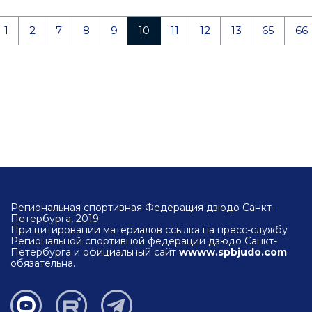
1
2
7
8
9
10
11
12
13
65
66
Региональная спортивная Федерация дзюдо Санкт-
Петербурга, 2019.
При цитировании материалов ссылка на пресс-службу
Региональной спортивной федерации дзюдо Санкт-
Петербурга и официальный сайт
wwww.spbjudo.com
обязательна.