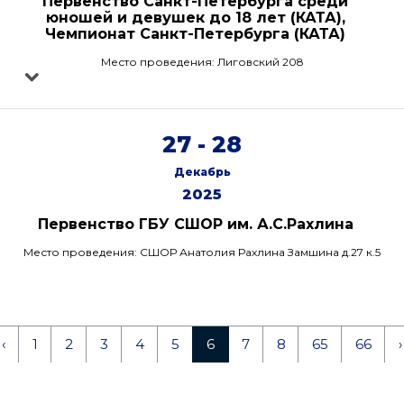
Первенство Санкт-Петербурга среди
юношей и девушек до 18 лет (КАТА),
Чемпионат Санкт-Петербурга (КАТА)
Место проведения: Лиговский 208
27 - 28
Декабрь
2025
Первенство ГБУ СШОР им. А.С.Рахлина
Место проведения: СШОР Анатолия Рахлина Замшина д.27 к.5
‹
1
2
3
4
5
6
7
8
65
66
›