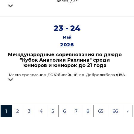
аллея, д.3а
23 - 24
Май
2026
Международные соревнования по дзюдо
"Кубок Анатолия Рахлина" среди
юниоров и юниорок до 21 года
Место проведения: ДС Юбилейный, пр. Добролюбова д.18А
1
2
3
4
5
6
7
8
65
66
›