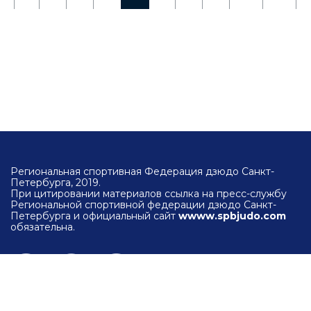
Региональная спортивная Федерация дзюдо Санкт-
Петербурга, 2019.
При цитировании материалов ссылка на пресс-службу
Региональной спортивной федерации дзюдо Санкт-
Петербурга и официальный сайт
wwww.spbjudo.com
обязательна.