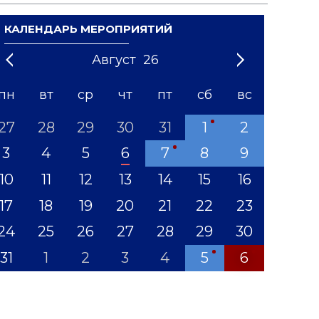
КАЛЕНДАРЬ МЕРОПРИЯТИЙ
Август
26
21
1
'22
2
'23
3
4
'24
5
'25
6
'26
7
'27
8
'28
9
'29
10
'30
11
'31
12
пн
вт
ср
чт
пт
сб
вс
27
28
29
30
31
1
2
3
4
5
6
7
8
9
10
11
12
13
14
15
16
17
18
19
20
21
22
23
24
25
26
27
28
29
30
31
1
2
3
4
5
6