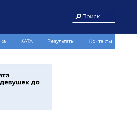
ика
КАТА
Результаты
Контакты
ата
 девушек до