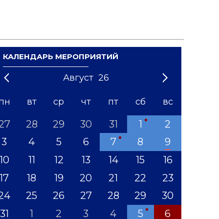
КАЛЕНДАРЬ МЕРОПРИЯТИЙ
Август
26
21
1
'22
2
'23
3
4
'24
5
'25
6
'26
7
'27
8
'28
9
'29
10
'30
11
'31
12
пн
вт
ср
чт
пт
сб
вс
27
28
29
30
31
1
2
3
4
5
6
7
8
9
10
11
12
13
14
15
16
17
18
19
20
21
22
23
24
25
26
27
28
29
30
31
1
2
3
4
5
6