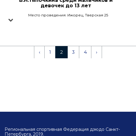
В.Н.Тяпочкина среди мальчиков и
девочек до 13 лет
Место проведения: Ижорец, Тверская 25
‹
1
2
3
4
›
Региональная спортивная Федерация дзюдо Санкт-
Петербурга, 2019.