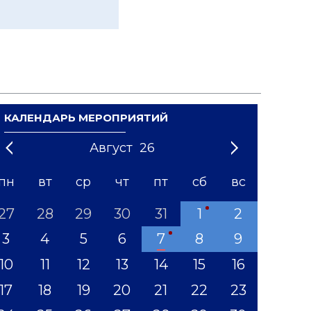
КАЛЕНДАРЬ МЕРОПРИЯТИЙ
Август
26
21
1
'22
2
'23
3
4
'24
5
'25
6
'26
7
'27
8
'28
9
'29
10
'30
11
'31
12
пн
вт
ср
чт
пт
сб
вс
27
28
29
30
31
1
2
3
4
5
6
7
8
9
10
11
12
13
14
15
16
17
18
19
20
21
22
23