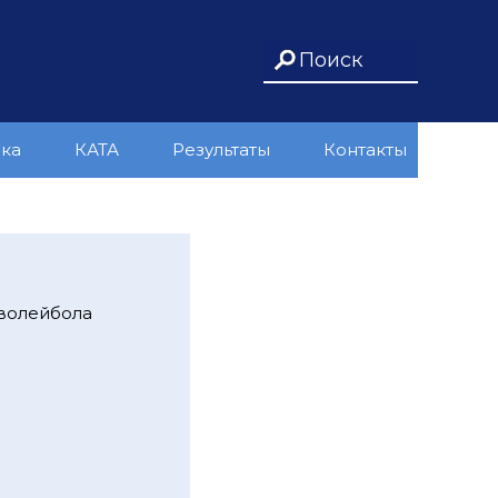
ика
КАТА
Результаты
Контакты
 волейбола