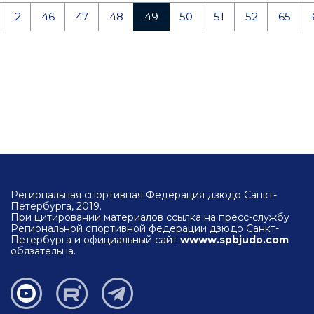
2
46
47
48
49
50
51
52
65
Региональная спортивная Федерация дзюдо Санкт-
Петербурга, 2019.
При цитировании материалов ссылка на пресс-службу
Региональной спортивной федерации дзюдо Санкт-
Петербурга и официальный сайт
wwww.spbjudo.com
обязательна.