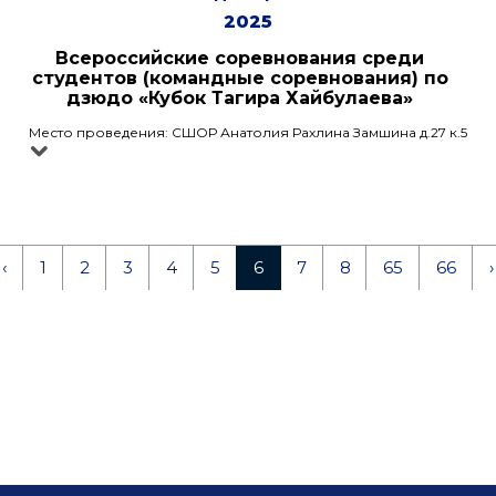
2025
Всероссийские соревнования среди
студентов (командные соревнования) по
дзюдо «Кубок Тагира Хайбулаева»
Место проведения: СШОР Анатолия Рахлина Замшина д.27 к.5
‹
1
2
3
4
5
6
7
8
65
66
›