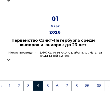
01
Март
2026
Первенство Санкт-Петербурга среди
юниоров и юниорок до 23 лет
Место проведения: ЦФК Калининского района, ул. Натальи
Грудининой д.2, стр.1
‹
1
2
3
4
5
6
7
8
65
66
›