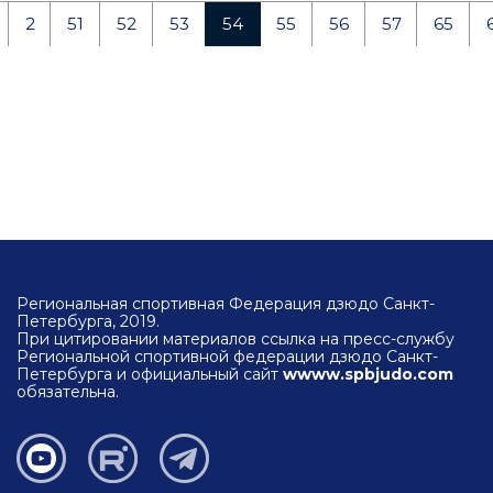
2
51
52
53
54
55
56
57
65
Региональная спортивная Федерация дзюдо Санкт-
Петербурга, 2019.
При цитировании материалов ссылка на пресс-службу
Региональной спортивной федерации дзюдо Санкт-
Петербурга и официальный сайт
wwww.spbjudo.com
обязательна.