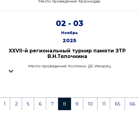
Место проведения: Краснодар
02 - 03
Ноябрь
2025
XXVII-й региональный турнир памяти ЗТР
В.Н.Тяпочкина
Место проведения: Колпино. ДС Ижорец
1
2
5
6
7
8
9
10
11
65
66