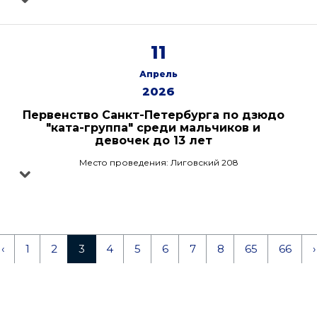
11
Апрель
2026
Первенство Санкт-Петербурга по дзюдо
"ката-группа" среди мальчиков и
девочек до 13 лет
Место проведения: Лиговский 208
‹
1
2
3
4
5
6
7
8
65
66
›