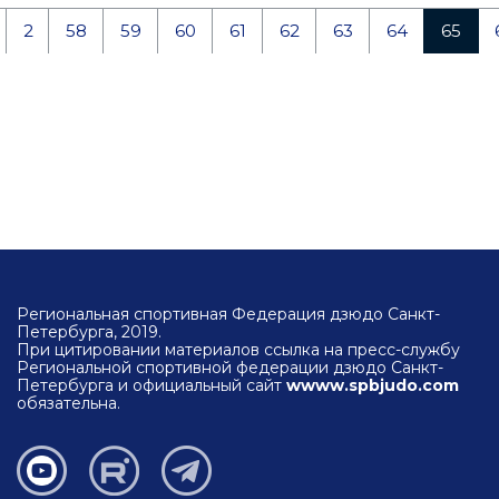
2
58
59
60
61
62
63
64
65
Региональная спортивная Федерация дзюдо Санкт-
Петербурга, 2019.
При цитировании материалов ссылка на пресс-службу
Региональной спортивной федерации дзюдо Санкт-
Петербурга и официальный сайт
wwww.spbjudo.com
обязательна.