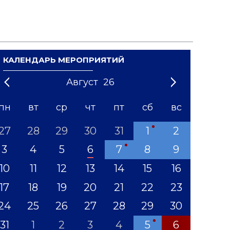
КАЛЕНДАРЬ МЕРОПРИЯТИЙ
Август
26
21
1
'22
2
'23
3
4
'24
5
'25
6
'26
7
'27
8
'28
9
'29
10
'30
11
'31
12
пн
вт
ср
чт
пт
сб
вс
27
28
29
30
31
1
2
3
4
5
6
7
8
9
10
11
12
13
14
15
16
17
18
19
20
21
22
23
24
25
26
27
28
29
30
31
1
2
3
4
5
6