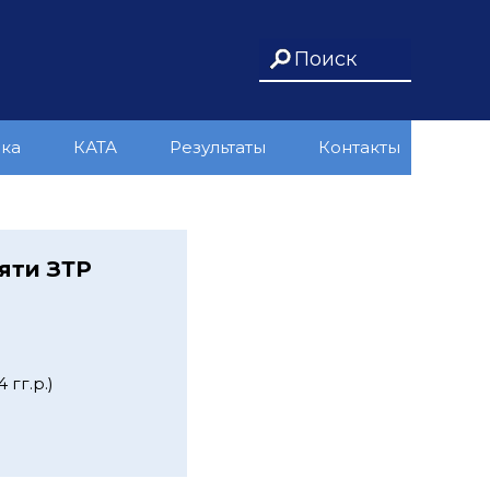
ика
КАТА
Результаты
Контакты
яти ЗТР
 гг.р.)