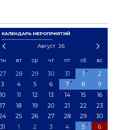
КАЛЕНДАРЬ МЕРОПРИЯТИЙ
Август
26
21
1
'22
2
'23
3
4
'24
5
'25
6
'26
7
'27
8
'28
9
'29
10
'30
11
'31
12
пн
вт
ср
чт
пт
сб
вс
27
28
29
30
31
1
2
3
4
5
6
7
8
9
10
11
12
13
14
15
16
17
18
19
20
21
22
23
24
25
26
27
28
29
30
31
1
2
3
4
5
6