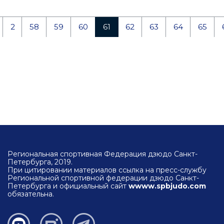
2
58
59
60
61
62
63
64
65
Региональная спортивная Федерация дзюдо Санкт-
Петербурга, 2019.
При цитировании материалов ссылка на пресс-службу
Региональной спортивной федерации дзюдо Санкт-
Петербурга и официальный сайт
wwww.spbjudo.com
обязательна.