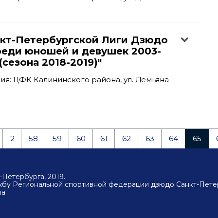
нкт-Петербургской Лиги Дзюдо
реди юношей и девушек 2003-
(сезона 2018-2019)"
я: ЦФК Калининского района, ул. Демьяна
2
58
59
60
61
62
63
64
65
Петербурга, 2019.
ужбу Региональной спортивной федерации дзюдо Санкт-Пете
а.