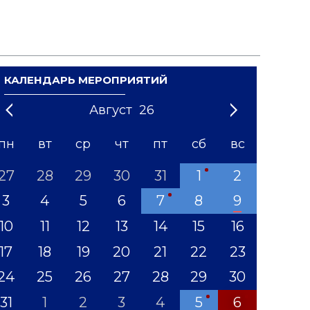
КАЛЕНДАРЬ МЕРОПРИЯТИЙ
Август
26
21
1
'22
2
'23
3
4
'24
5
'25
6
'26
7
'27
8
'28
9
'29
10
'30
11
'31
12
пн
вт
ср
чт
пт
сб
вс
27
28
29
30
31
1
2
3
4
5
6
7
8
9
10
11
12
13
14
15
16
17
18
19
20
21
22
23
24
25
26
27
28
29
30
31
1
2
3
4
5
6