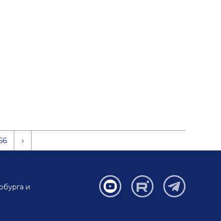
66
›
рбурга и