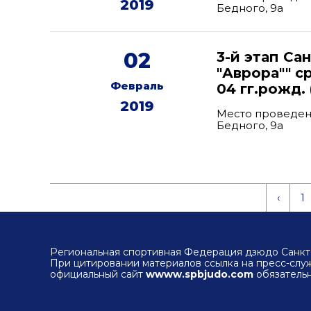
2019
Бедного, 9а
02
3-й этап Са
"Аврора"" с
Февраль
04 гг.рожд. 
2019
Место проведени
Бедного, 9а
‹
1
Региональная спортивная Федерация дзюдо Санкт-
При цитировании материалов ссылка на пресс-сл
официальный сайт
wwww.spbjudo.com
обязательн