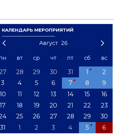
КАЛЕНДАРЬ МЕРОПРИЯТИЙ
Август
26
21
1
'22
2
'23
3
4
'24
5
'25
6
'26
7
'27
8
'28
9
'29
10
'30
11
'31
12
пн
вт
ср
чт
пт
сб
вс
27
28
29
30
31
1
2
3
4
5
6
7
8
9
10
11
12
13
14
15
16
17
18
19
20
21
22
23
24
25
26
27
28
29
30
31
1
2
3
4
5
6