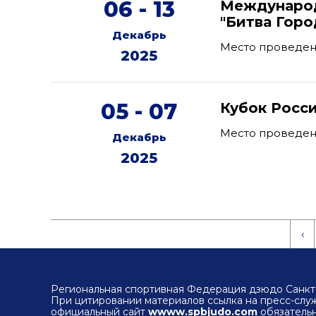
06 - 13
Международ
"Битва Горо
Декабрь
Место проведени
2025
05 - 07
Кубок Росс
Место проведен
Декабрь
2025
‹
Региональная спортивная Федерация дзюдо Санкт-
При цитировании материалов ссылка на пресс-сл
официальный сайт
wwww.spbjudo.com
обязательн