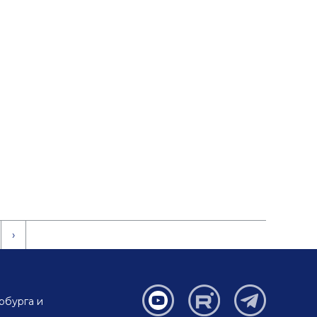
›
рбурга и