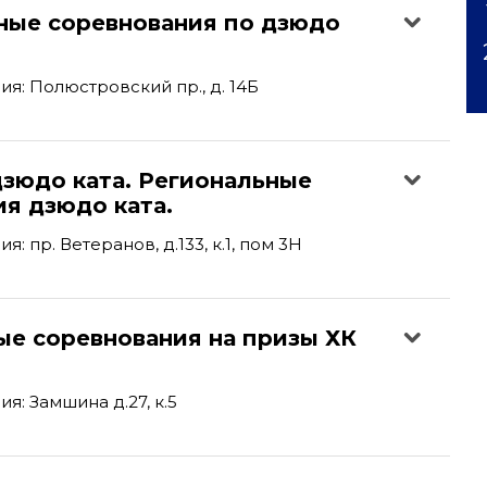
ные соревнования по дзюдо
я: Полюстровский пр., д. 14Б
дзюдо ката. Региональные
я дзюдо ката.
: пр. Ветеранов, д.133, к.1, пом 3Н
ые соревнования на призы ХК
я: Замшина д.27, к.5