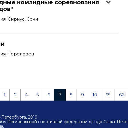
ные командные соревнования
дов"
я: Сириус, Сочи
ии
ия: Череповец
1
2
4
5
6
7
8
9
10
65
66
Петербурга, 2019.
ужбу Региональной спортивной федерации дзюдо Санкт-Пете
а.