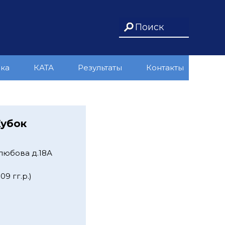
ика
КАТА
Результаты
Контакты
Кубок
любова д.18А
9 гг.р.)