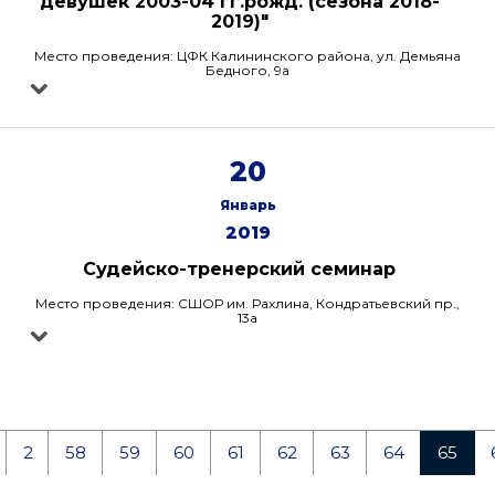
девушек 2003-04 гг.рожд. (сезона 2018-
2019)"
Место проведения: ЦФК Калининского района, ул. Демьяна
Бедного, 9а
20
Январь
2019
Судейско-тренерский семинар
Место проведения: СШОР им. Рахлина, Кондратьевский пр.,
13а
2
58
59
60
61
62
63
64
65