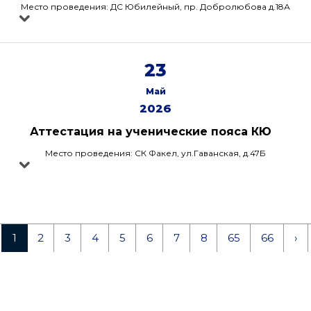
Место проведения: ДС Юбилейный, пр. Добролюбова д.18А
23
Май
2026
Аттестация на ученические пояса КЮ
Место проведения: СК Факел, ул.Гаванская, д.47Б
1
2
3
4
5
6
7
8
65
66
›