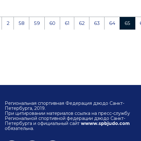
2
58
59
60
61
62
63
64
65
Региональная спортивная Федерация дзюдо Санкт-
Петербурга, 2019.
При цитировании материалов ссылка на пресс-службу
Региональной спортивной федерации дзюдо Санкт-
Петербурга и официальный сайт
wwww.spbjudo.com
обязательна.