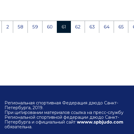
2
58
59
60
61
62
63
64
65
Региональная спортивная Федерация дзюдо Санкт-
Петербурга, 2019.
При цитировании материалов ссылка на пресс-службу
Региональной спортивной федерации дзюдо Санкт-
Петербурга и официальный сайт
wwww.spbjudo.com
обязательна.