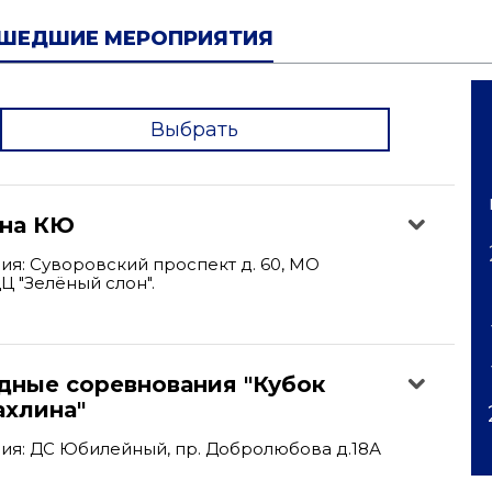
ШЕДШИЕ МЕРОПРИЯТИЯ
Выбрать
'
 на КЮ
я: Суворовский проспект д. 60, МО
Ц "Зелёный слон".
ные соревнования "Кубок
ахлина"
ия: ДС Юбилейный, пр. Добролюбова д.18А