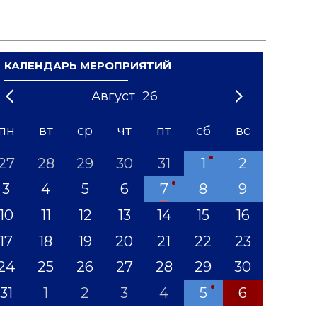
КАЛЕНДАРЬ МЕРОПРИЯТИЙ
Август
26
21
1
'22
2
'23
3
4
'24
5
'25
6
'26
7
'27
8
'28
9
'29
10
'30
11
'31
12
пн
вт
ср
чт
пт
сб
вс
27
28
29
30
31
1
2
3
4
5
6
7
8
9
10
11
12
13
14
15
16
17
18
19
20
21
22
23
24
25
26
27
28
29
30
31
1
2
3
4
5
6