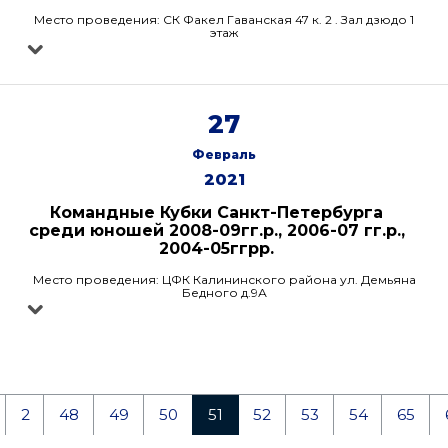
Место проведения: СК Факел Гаванская 47 к. 2 . Зал дзюдо 1
этаж
27
Февраль
2021
Командные Кубки Санкт-Петербурга
среди юношей 2008-09гг.р., 2006-07 гг.р.,
2004-05ггрр.
Место проведения: ЦФК Калининского района ул. Демьяна
Бедного д.9А
2
48
49
50
51
52
53
54
65