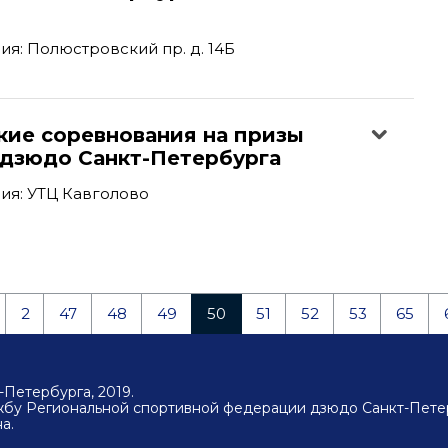
я: Полюстровский пр. д. 14Б
кие соревнования на призы
дзюдо Санкт-Петербурга
ия: УТЦ Кавголово
2
47
48
49
50
51
52
53
65
Петербурга, 2019.
ужбу Региональной спортивной федерации дзюдо Санкт-Пете
а.