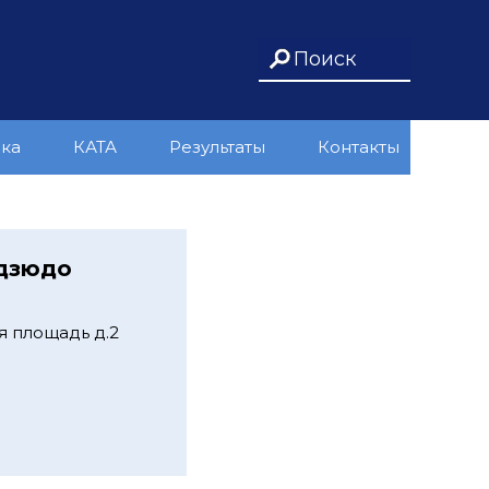
ика
КАТА
Результаты
Контакты
 дзюдо
я площадь д.2