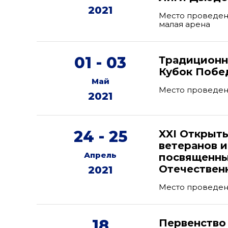
2021
Место проведени
малая арена
01 - 03
Традиционн
Кубок Побе
Май
Место проведени
2021
24 - 25
XXI Открыт
ветеранов 
Апрель
посвященны
Отечествен
2021
Место проведени
18
Первенство 