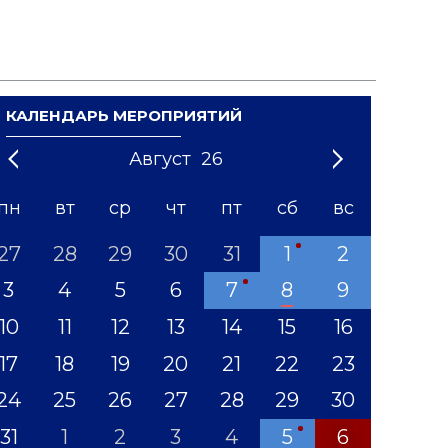
КАЛЕНДАРЬ МЕРОПРИЯТИЙ
Август
26
21
1
'22
2
'23
3
4
'24
5
'25
6
'26
7
'27
8
'28
9
'29
10
'30
11
'31
12
пн
вт
ср
чт
пт
сб
вс
27
28
29
30
31
1
2
3
4
5
6
7
8
9
10
11
12
13
14
15
16
17
18
19
20
21
22
23
24
25
26
27
28
29
30
31
1
2
3
4
5
6