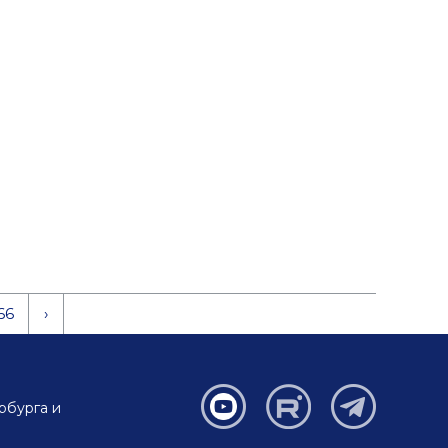
66
›
рбурга и