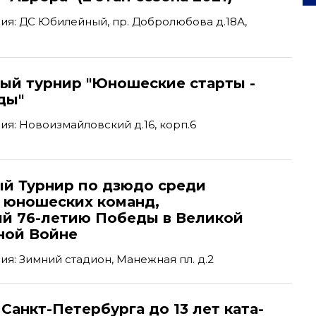
я: ДС Юбилейный, пр. Добролюбова д.18А,
ый турнир "Юношеские старты -
ды"
я: Новоизмайловский д.16, корп.6
ый Турнир по дзюдо среди
и юношеских команд,
й 76-летию Победы в Великой
ной Войне
я: Зимний стадион, Манежная пл. д.2
Санкт-Петербурга до 13 лет ката-