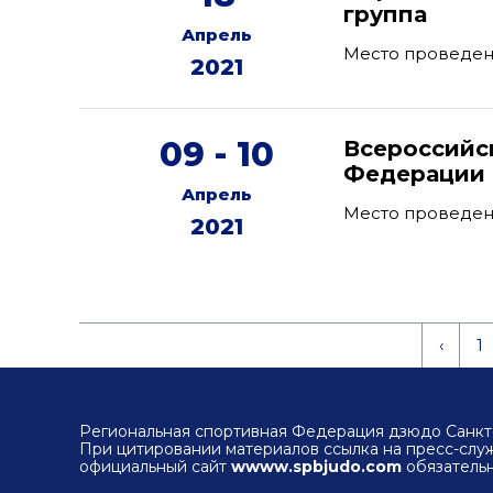
группа
Апрель
Место проведени
2021
09 - 10
Всероссийс
Федерации 
Апрель
Место проведен
2021
‹
1
Региональная спортивная Федерация дзюдо Санкт-
При цитировании материалов ссылка на пресс-сл
официальный сайт
wwww.spbjudo.com
обязательн