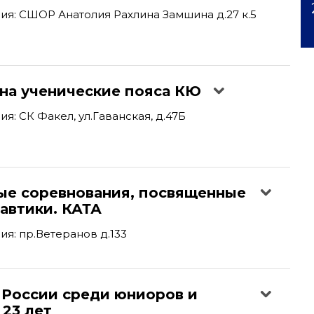
я: СШОР Анатолия Рахлина Замшина д.27 к.5
 на ученические пояса КЮ
я: СК Факел, ул.Гаванская, д.47Б
ые соревнования, посвященные
автики. КАТА
я: пр.Ветеранов д.133
 России среди юниоров и
23 лет