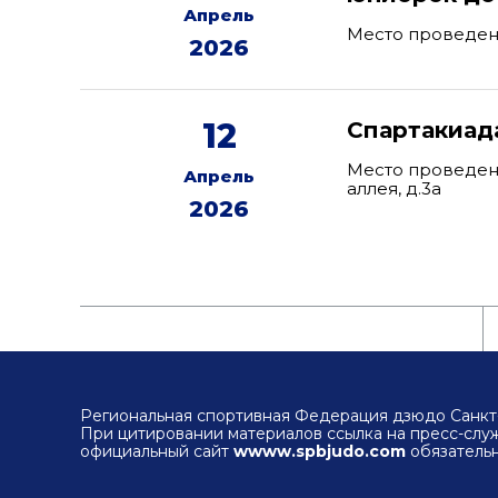
Апрель
Место проведен
2026
12
Спартакиад
Место проведени
Апрель
аллея, д.3а
2026
Региональная спортивная Федерация дзюдо Санкт-
При цитировании материалов ссылка на пресс-сл
официальный сайт
wwww.spbjudo.com
обязательн