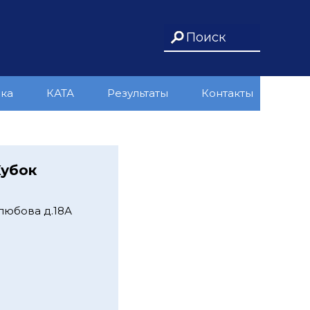
ика
КАТА
Результаты
Контакты
Кубок
любова д.18А