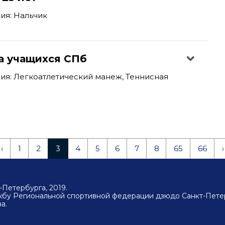
ия: Нальчик
а учащихся СПб
я: Легкоатлетический манеж, Теннисная
‹
1
2
3
4
5
6
7
8
65
66
›
Петербурга, 2019.
ужбу Региональной спортивной федерации дзюдо Санкт-Пете
а.