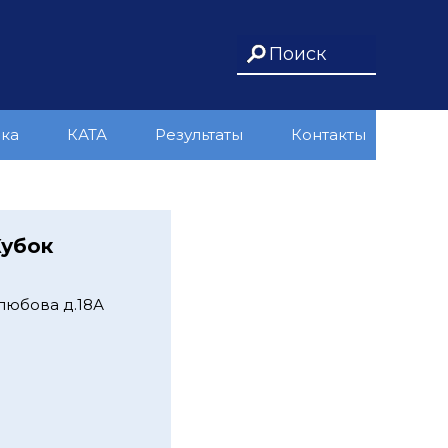
ика
КАТА
Результаты
Контакты
Кубок
любова д.18А