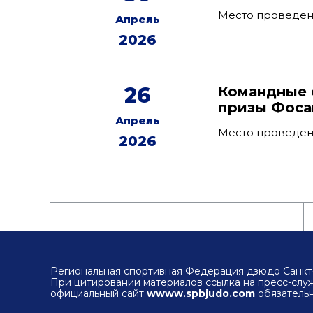
Место проведен
Апрель
2026
26
Командные 
призы Фоса
Апрель
Место проведени
2026
Региональная спортивная Федерация дзюдо Санкт-
При цитировании материалов ссылка на пресс-сл
официальный сайт
wwww.spbjudo.com
обязательн