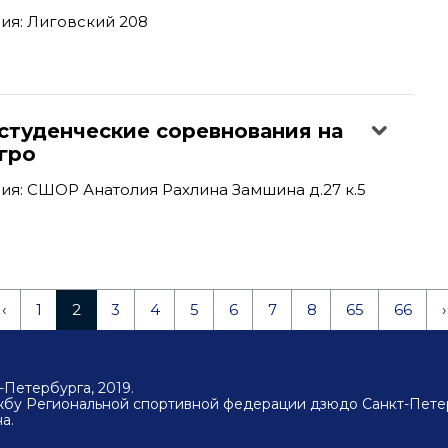
ия: Лиговский 208
студенческие соревнования на
гро
я: СШОР Анатолия Рахлина Замшина д.27 к.5
‹
1
2
3
4
5
6
7
8
65
66
›
Петербурга, 2019.
ужбу Региональной спортивной федерации дзюдо Санкт-Пете
а.