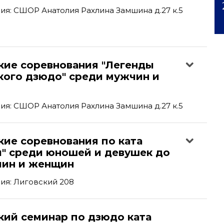
я: СШОР Анатолия Рахлина Замшина д.27 к.5
кие соревнования "Легенды
кого дзюдо" среди мужчин и
я: СШОР Анатолия Рахлина Замшина д.27 к.5
кие соревнования по ката
и" среди юношей и девушек до
чин и женщин
ия: Лиговский 208
кий семинар по дзюдо ката