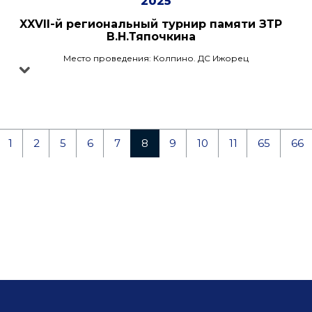
2025
XXVII-й региональный турнир памяти ЗТР
В.Н.Тяпочкина
Место проведения: Колпино. ДС Ижорец
1
2
5
6
7
8
9
10
11
65
66