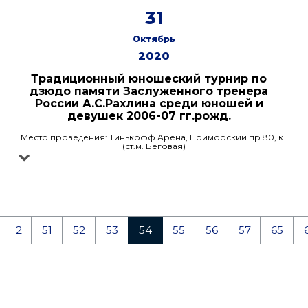
31
Октябрь
2020
Традиционный юношеский турнир по
дзюдо памяти Заслуженного тренера
России А.С.Рахлина среди юношей и
девушек 2006-07 гг.рожд.
Место проведения: Тинькофф Арена, Приморский пр.80, к.1
(ст.м. Беговая)
2
51
52
53
54
55
56
57
65