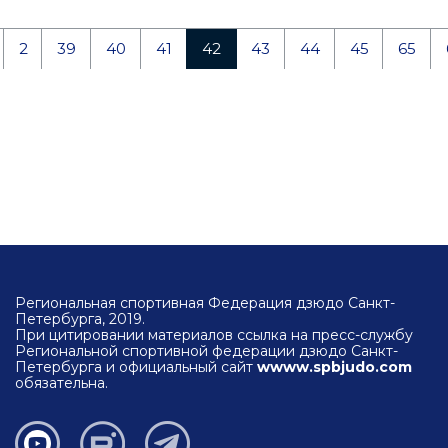
2
39
40
41
42
43
44
45
65
Региональная спортивная Федерация дзюдо Санкт-
Петербурга, 2019.
При цитировании материалов ссылка на пресс-службу
Региональной спортивной федерации дзюдо Санкт-
Петербурга и официальный сайт
wwww.spbjudo.com
обязательна.