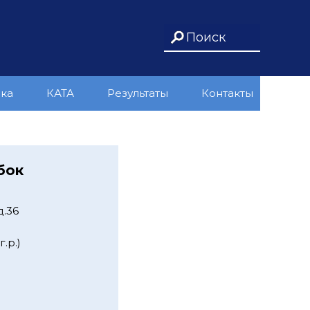
ика
КАТА
Результаты
Контакты
бок
д.36
.р.)