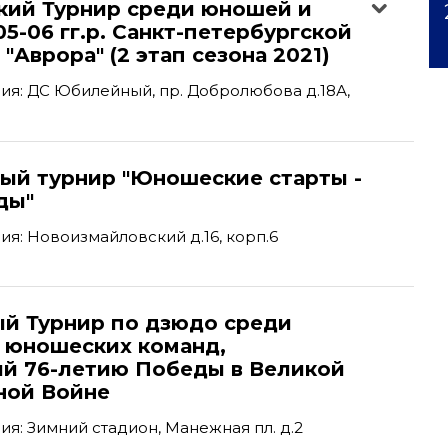
кий Турнир среди юношей и
5-06 гг.р. Санкт-петербургской
"Аврора" (2 этап сезона 2021)
я: ДС Юбилейный, пр. Добролюбова д.18А,
ый турнир "Юношеские старты -
ды"
я: Новоизмайловский д.16, корп.6
ый Турнир по дзюдо среди
и юношеских команд,
й 76-летию Победы в Великой
ной Войне
я: Зимний стадион, Манежная пл. д.2