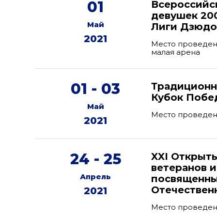
01
Всероссийс
девушек 200
Май
Лиги Дзюдо 
2021
Место проведени
малая арена
01 - 03
Традиционн
Кубок Побе
Май
Место проведени
2021
24 - 25
XXI Открыт
ветеранов 
Апрель
посвященны
Отечествен
2021
Место проведени