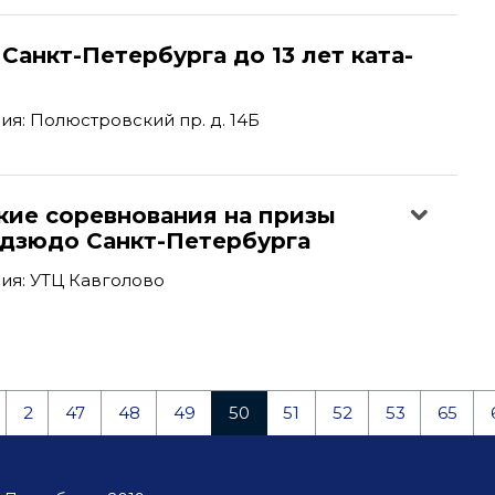
Санкт-Петербурга до 13 лет ката-
я: Полюстровский пр. д. 14Б
кие соревнования на призы
дзюдо Санкт-Петербурга
ия: УТЦ Кавголово
2
47
48
49
50
51
52
53
65