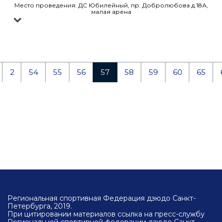
Место проведения: ДС Юбилейный, пр. Добролюбова д.18А,
малая арена
2
54
55
56
57
58
59
60
65
Региональная спортивная Федерация дзюдо Санкт-
Петербурга, 2019.
При цитировании материалов ссылка на пресс-службу