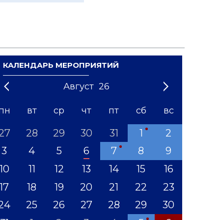
КАЛЕНДАРЬ МЕРОПРИЯТИЙ
Август
26
21
1
'22
2
'23
3
4
'24
5
'25
6
'26
7
'27
8
'28
9
'29
10
'30
11
'31
12
пн
вт
ср
чт
пт
сб
вс
27
28
29
30
31
1
2
3
4
5
6
7
8
9
10
11
12
13
14
15
16
17
18
19
20
21
22
23
24
25
26
27
28
29
30