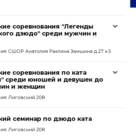
кие соревнования "Легенды
кого дзюдо" среди мужчин и
я: СШОР Анатолия Рахлина Замшина д.27 к.5
кие соревнования по ката
и" среди юношей и девушек до
чин и женщин
ия: Лиговский 208
кий семинар по дзюдо ката
ия: Лиговский 208