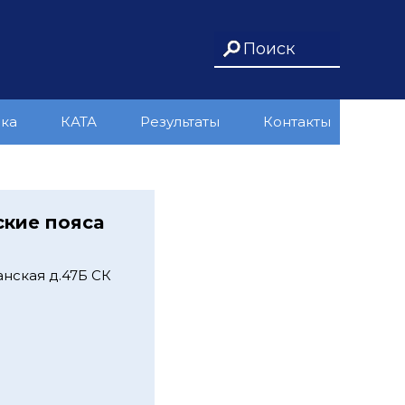
ика
КАТА
Результаты
Контакты
ские пояса
нская д.47Б СК