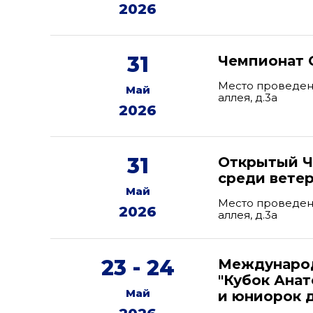
2026
31
Чемпионат 
Место проведени
Май
аллея, д.3а
2026
31
Открытый Ч
среди вете
Май
Место проведени
2026
аллея, д.3а
23 - 24
Международ
"Кубок Ана
Май
и юниорок д