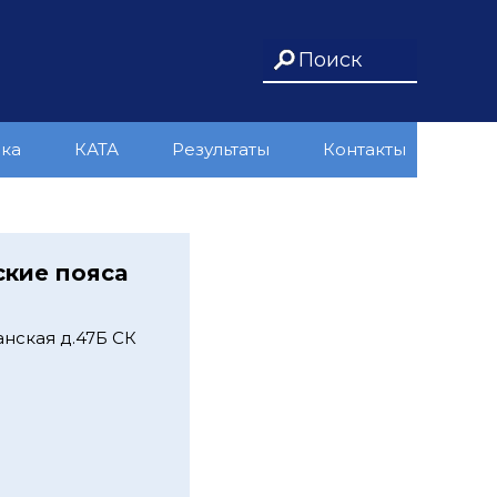
ика
КАТА
Результаты
Контакты
ские пояса
нская д.47Б СК