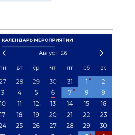
КАЛЕНДАРЬ МЕРОПРИЯТИЙ
Август
26
21
1
'22
2
'23
3
4
'24
5
'25
6
'26
7
'27
8
'28
9
'29
10
'30
11
'31
12
пн
вт
ср
чт
пт
сб
вс
27
28
29
30
31
1
2
3
4
5
6
7
8
9
10
11
12
13
14
15
16
17
18
19
20
21
22
23
24
25
26
27
28
29
30