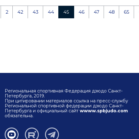
2
42
43
44
45
46
47
48
65
Региональная спортивная Федерация дзюдо Санкт-
Петербурга, 2019.
При цитировании материалов ссылка на пресс-службу
Региональной спортивной федерации дзюдо Санкт-
Петербурга и официальный сайт
wwww.spbjudo.com
обязательна.