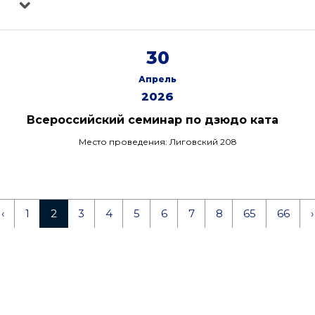
30
Апрель
2026
Всероссийский семинар по дзюдо ката
Место проведения: Лиговский 208
‹
1
2
3
4
5
6
7
8
65
66
›