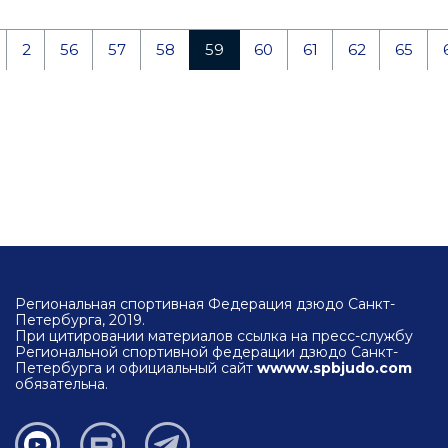
2
56
57
58
59
60
61
62
65
Региональная спортивная Федерация дзюдо Санкт-
Петербурга, 2019.
При цитировании материалов ссылка на пресс-службу
Региональной спортивной федерации дзюдо Санкт-
Петербурга и официальный сайт
wwww.spbjudo.com
обязательна.