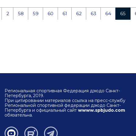
2
58
59
60
61
62
63
64
65
Региональная спортивная Федерация дзюдо Санкт-
Петербурга, 2019.
При цитировании материалов ссылка на пресс-службу
Региональной спортивной федерации дзюдо Санкт-
Петербурга и официальный сайт
wwww.spbjudo.com
обязательна.