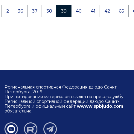
2
36
37
38
39
40
41
42
65
Региональная спортивная Федерация дзюдо Санкт-
Петербурга, 2019.
При цитировании материалов ссылка на пресс-службу
Региональной спортивной федерации дзюдо Санкт-
Петербурга и официальный сайт
wwww.spbjudo.com
обязательна.