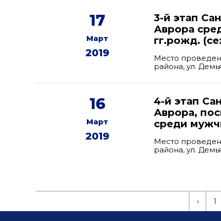
17
3-й этап Са
Аврора сре
Март
гг.рожд. (се
2019
Место проведен
района, ул. Дем
16
4-й этап С
Аврора, по
Март
среди мужчи
2019
Место проведен
района, ул. Дем
‹
1