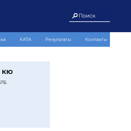
ика
КАТА
Результаты
Контакты
а КЮ
7Б.