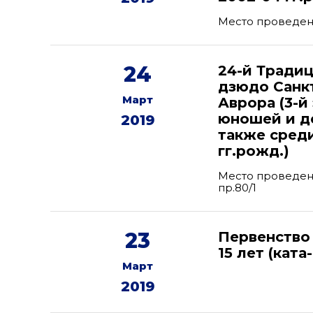
Место проведени
24
24-й Тради
дзюдо Санк
Март
Аврора (3-й
юношей и де
2019
также сред
гг.рожд.)
Место проведени
пр.80/1
23
Первенство
15 лет (ката
Март
2019