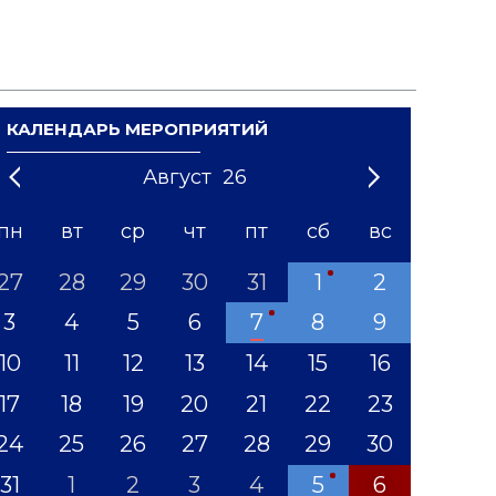
КАЛЕНДАРЬ МЕРОПРИЯТИЙ
Август
26
21
1
'22
2
'23
3
4
'24
5
'25
6
'26
7
'27
8
'28
9
'29
10
'30
11
'31
12
пн
вт
ср
чт
пт
сб
вс
27
28
29
30
31
1
2
3
4
5
6
7
8
9
10
11
12
13
14
15
16
17
18
19
20
21
22
23
24
25
26
27
28
29
30
31
1
2
3
4
5
6