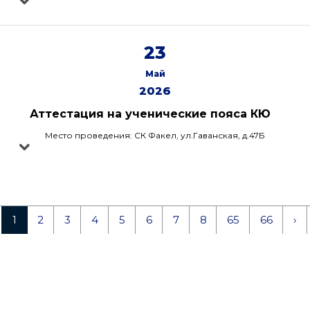
23
Май
2026
Аттестация на ученические пояса КЮ
Место проведения: СК Факел, ул.Гаванская, д.47Б
1
2
3
4
5
6
7
8
65
66
›