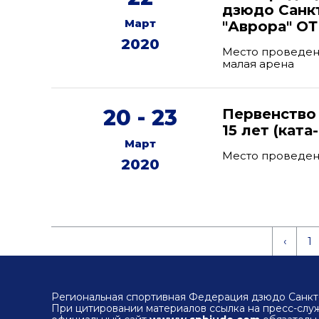
дзюдо Санк
Март
"Аврора" О
2020
Место проведени
малая арена
20 - 23
Первенство
15 лет (ката
Март
Место проведен
2020
‹
1
Региональная спортивная Федерация дзюдо Санкт-
При цитировании материалов ссылка на пресс-сл