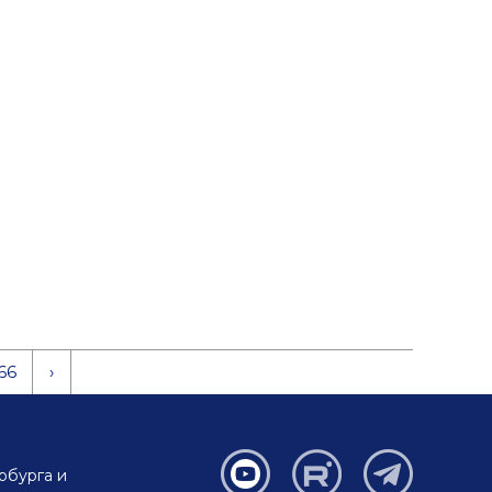
66
›
рбурга и