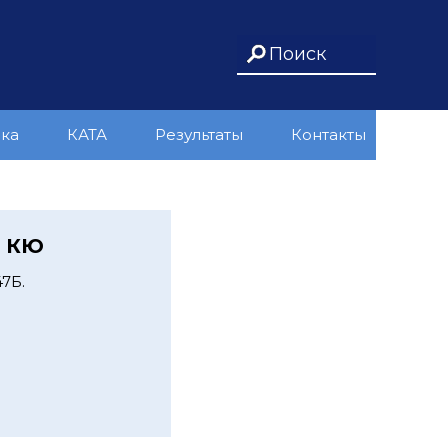
ика
КАТА
Результаты
Контакты
а КЮ
7Б.