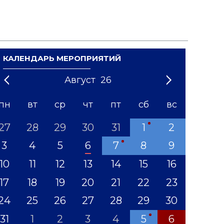
КАЛЕНДАРЬ МЕРОПРИЯТИЙ
Август
26
21
1
'22
2
'23
3
4
'24
5
'25
6
'26
7
'27
8
'28
9
'29
10
'30
11
'31
12
пн
вт
ср
чт
пт
сб
вс
27
28
29
30
31
1
2
3
4
5
6
7
8
9
10
11
12
13
14
15
16
17
18
19
20
21
22
23
24
25
26
27
28
29
30
31
1
2
3
4
5
6