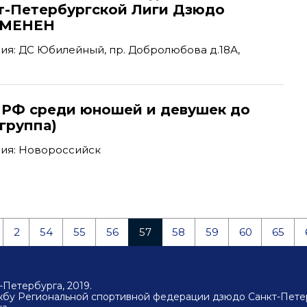
т-Петербургской Лиги Дзюдо
ТМЕНЕН
я: ДС Юбилейный, пр. Добролюбова д.18А,
 РФ среди юношей и девушек до
-группа)
ия: Новороссийск
2
54
55
56
57
58
59
60
65
Петербурга, 2019.
ужбу Региональной спортивной федерации дзюдо Санкт-Пете