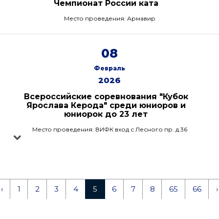
Чемпионат России ката
Место проведения: Армавир
08
Февраль
2026
Всероссийские соревнования "Кубок
Ярослава Керода" среди юниоров и
юниорок до 23 лет
Место проведения: ВИФК вход с Лесного пр. д.36
‹
1
2
3
4
5
6
7
8
65
66
›